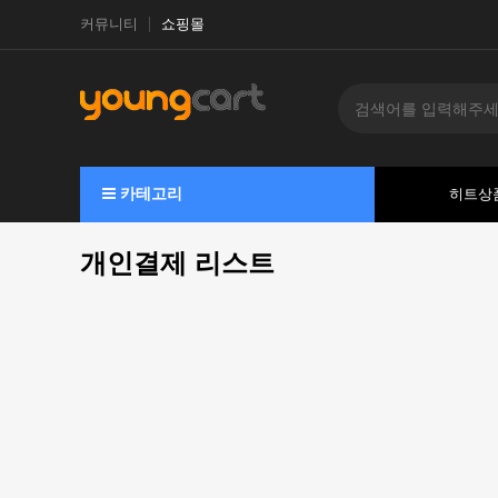
커뮤니티
쇼핑몰
카테고리
히트상
개인결제 리스트