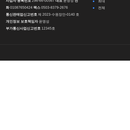
사업자 등록번호
296-66-00567
대표
윤명성
전
최대
화
01087650424
팩스
0503-8379-2676
전체
통신판매업신고번호
제 2023-수원장안-0140 호
개인정보 보호책임자
윤명성
부가통신사업신고번호
12345호