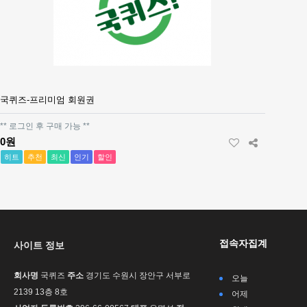
국퀴즈-프리미엄 회원권
** 로그인 후 구매 가능 **
0원
히트
추천
최신
인기
할인
접속자집계
사이트 정보
회사명
국퀴즈
주소
경기도 수원시 장안구 서부로
오늘
2139 13층 8호
어제