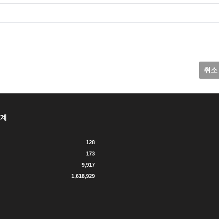
취소
계
128
173
9,917
1,618,929