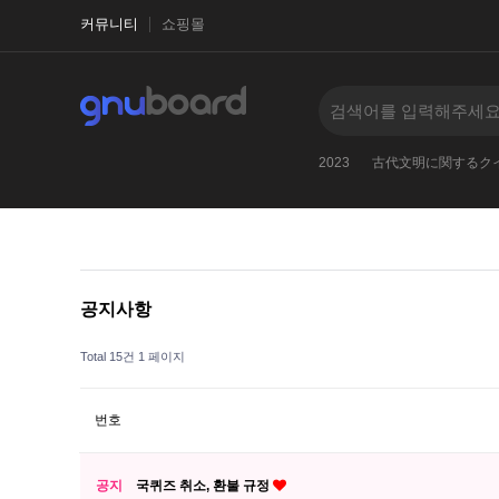
커뮤니티
쇼핑몰
1970
2025
2026
-
2027
2023
古代文明に関するク
공지사항
Total 15건
1 페이지
번호
공지
국퀴즈 취소, 환불 규정