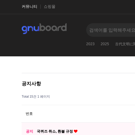
커뮤니티
쇼핑몰
2023
2025
古代文明に
공지사항
Total 15건
1 페이지
번호
공지
국퀴즈 취소, 환불 규정