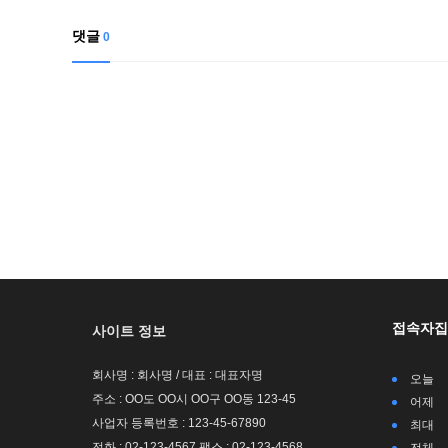
댓글
0
접속자집
사이트 정보
회사명 : 회사명 / 대표 : 대표자명
오늘
주소 : OO도 OO시 OO구 OO동 123-45
어제
사업자 등록번호 : 123-45-67890
최대
전화 : 02-123-4567 팩스 : 02-123-4568