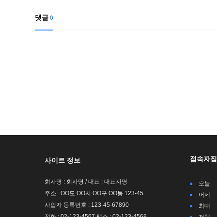
댓글
0
접속자집
사이트 정보
회사명 : 회사명 / 대표 : 대표자명
오늘
주소 : OO도 OO시 OO구 OO동 123-45
어제
사업자 등록번호 : 123-45-67890
최대
전화 : 02-123-4567 팩스 : 02-123-4568