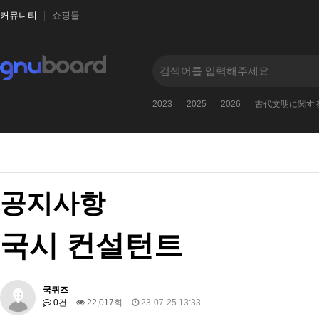
커뮤니티
쇼핑몰
2023
2025
2026
古代文明に関す
공지사항
국시 컨설턴트
국퀴즈
0건
22,017회
23-07-25 13:33