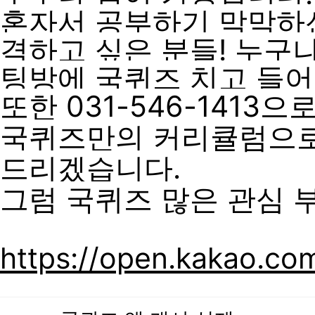
혼자서 공부하기
막막하신
격하고 싶은
분들! 누구
팅방에
국퀴즈
치고 들어
또한 031-546-1413으
국퀴즈만의
커리큘럼으
드리겠습니다.
그럼
국퀴즈
많은 관심 
https://open.kakao.co