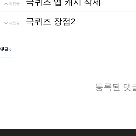
국퀴즈 앱 캐시 삭제
이전글
국퀴즈 장점2
다음글
댓글
0
등록된 댓