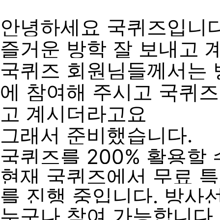
안녕하세요 국
퀴즈입니다
즐거운 방학 잘
보내고 
국퀴즈
회원님들께서는
에
참여해 주시고
국퀴즈
고
계시더라고요
그래서 준비했습니다.
국
퀴즈를
200%
활용할 
현재 국
퀴즈에서
무료 특
를
진행 중입니다.
방사선
누구나 참여 가능합니다