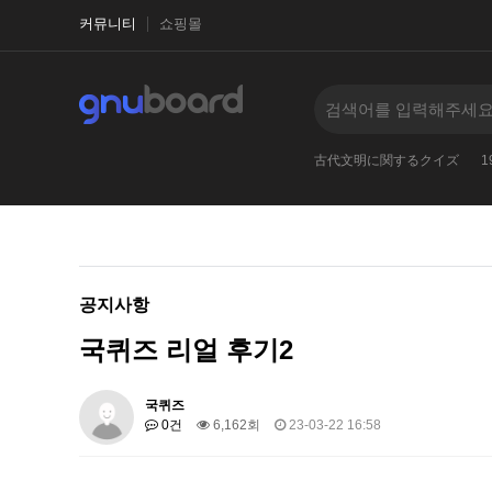
커뮤니티
쇼핑몰
2023
2026
-
2025
2027
古代文明に関するクイズ
1
공지사항
국퀴즈 리얼 후기2
국퀴즈
0건
6,162회
23-03-22 16:58