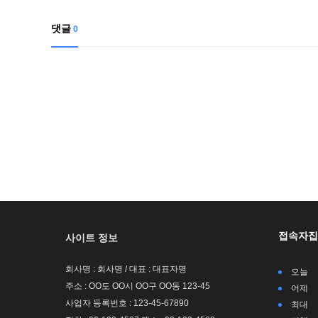
댓글
0
접속자집
사이트 정보
회사명 : 회사명 / 대표 : 대표자명
오늘
주소 : OO도 OO시 OO구 OO동 123-45
어제
사업자 등록번호 : 123-45-67890
최대