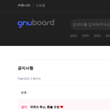
커뮤니티
쇼핑몰
2026
古代文明に関するクイズ
-
2027
2023
1970
2025
20
공지사항
Total 15건
1 페이지
번호
공지
국퀴즈 취소, 환불 규정